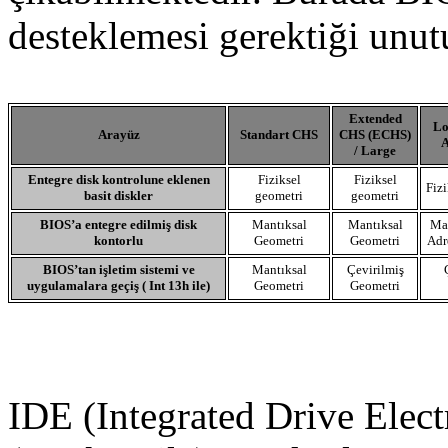
desteklemesi gerektiği unut
Extended
Lo
Arayüz
Standart CHS
CHS (ECHS)
A
/ Large
Entegre disk kontrolune eklenen
Fiziksel
Fiziksel
Fizi
basit diskler
geometri
geometri
BIOS’a entegre edilmiş disk
Mantıksal
Mantıksal
Ma
kontorlu
Geometri
Geometri
Adr
BIOS’tan işletim sistemi ve
Mantıksal
Çevirilmiş
uygulamalara geçiş ( Int 13h ile)
Geometri
Geometri
IDE (Integrated Drive Electr