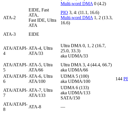
Multi-word DMA
0 (4.2)
EIDE, Fast
PIO
3, 4: (11.1, 16.6)
ATA,
ATA-2
Multi-word DMA
1, 2 (13.3,
Fast IDE, Ultra
16.6)
ATA
ATA-3
EIDE
Ultra DMA 0, 1, 2 (16.7,
ATA/ATAPI-
ATA-4, Ultra
25.0, 33.3)
4
ATA/33
aka UDMA/33
ATA/ATAPI-
ATA-5, Ultra
Ultra DMA 3, 4 (44.4, 66.7)
5
ATA/66
aka UDMA/66
ATA/ATAPI-
ATA-6, Ultra
UDMA 5 (100)
144
P
6
ATA/100
aka UDMA/100
UDMA 6 (133)
ATA/ATAPI-
ATA-7, Ultra
aka UDMA/133
7
ATA/133
SATA/150
ATA/ATAPI-
ATA-8
—
8