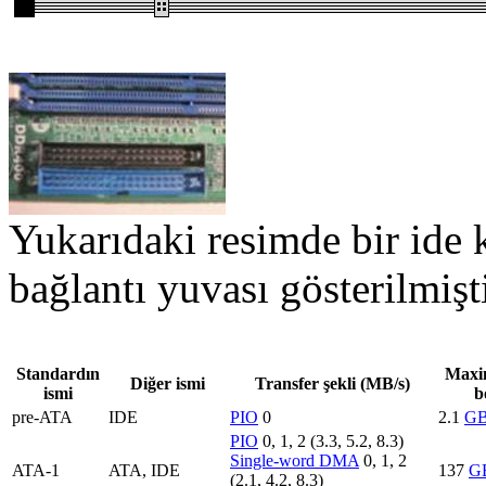
Yukarıdaki resimde bir ide 
bağlantı yuvası gösterilmişti
Standardın
Maxi
Diğer ismi
Transfer şekli (MB/s)
ismi
b
pre-ATA
IDE
PIO
0
2.1
G
PIO
0, 1, 2 (3.3, 5.2, 8.3)
Single-word DMA
0, 1, 2
ATA-1
ATA, IDE
137
G
(2.1, 4.2, 8.3)